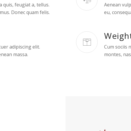
quis, feugiat a, tellus.
Aenean vulpu
 mus. Donec quam felis.
eu, consequa
Weigh
er adipiscing elit.
Cum sociis 
enean massa.
montes, nasc