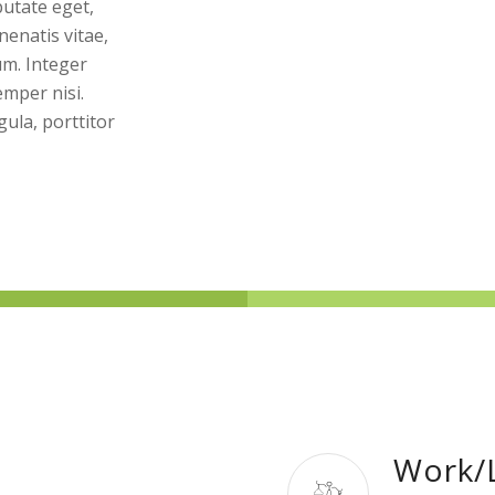
putate eget,
nenatis vitae,
um. Integer
mper nisi.
gula, porttitor
Work/L