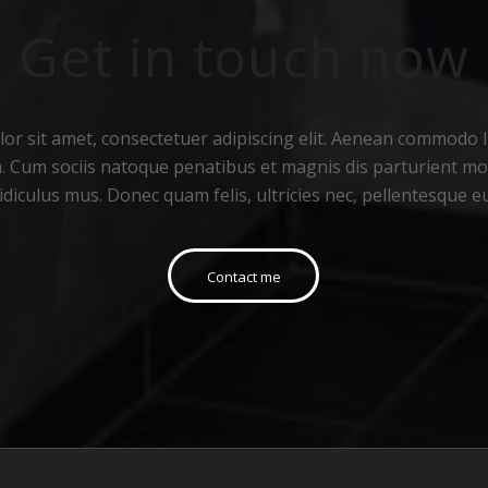
Get in touch now
r sit amet, consectetuer adipiscing elit. Aenean commodo li
 Cum sociis natoque penatibus et magnis dis parturient mo
idiculus mus. Donec quam felis, ultricies nec, pellentesque e
Contact me