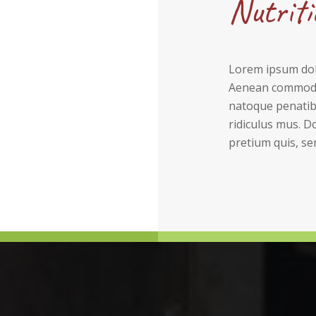
Nutriti
Lorem ipsum dolo
Aenean commodo 
natoque penatib
ridiculus mus. Do
pretium quis, se